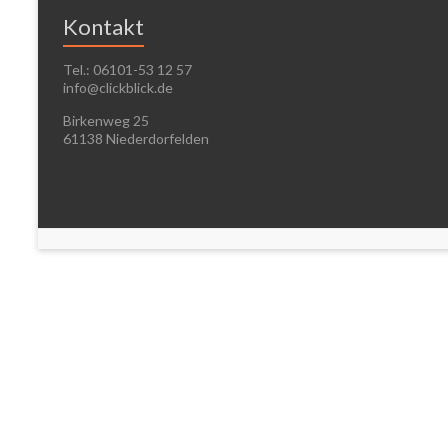
Kontakt
Tel.: 06101-53 12 57
info@clickblick.de
Birkenweg 25
61138 Niederdorfelden