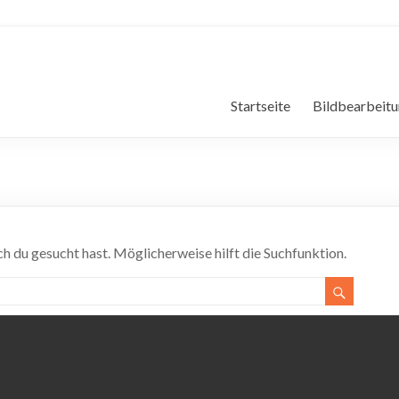
aiser
earbeitung, grafik
Startseite
Bildbearbeit
ach du gesucht hast. Möglicherweise hilft die Suchfunktion.