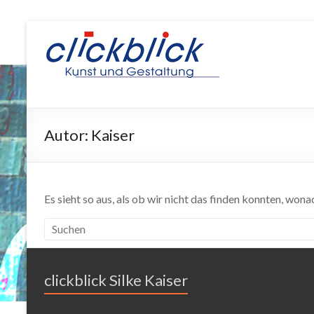
Silke K
Webseiten, bildb
Autor:
Kaiser
Es sieht so aus, als ob wir nicht das finden konnten, won
clickblick Silke Kaiser